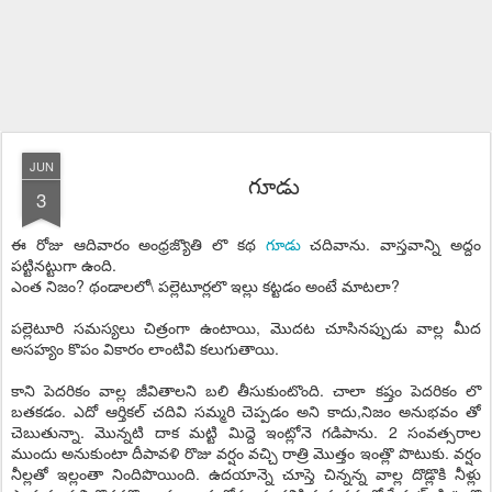
JUN
గూడు
3
ఈ రోజు ఆదివారం అంధ్రజ్యొతి లొ కథ
గూడు
చదివాను. వాస్తవాన్ని అద్దం
పట్టినట్టుగా ఉంది.
ఎంత నిజం? థండాలలో\ పల్లెటూర్లలొ ఇల్లు కట్టడం అంటే మాటలా?
పల్లెటూరి సమస్యలు చిత్రంగా ఉంటాయి, మొదట చూసినప్పుడు వాల్ల మీద
అసహ్యం కొపం వికారం లాంటివి కలుగుతాయి.
కాని పెదరికం వాల్ల జీవితాలని బలి తీసుకుంటొంది. చాలా కష్తం పెదరికం లొ
బతకడం. ఎదో ఆర్తికల్ చదివి సమ్మరి చెప్పడం అని కాదు,నిజం అనుభవం తో
చెబుతున్నా. మొన్నటి దాక మట్టి మిద్దె ఇంట్లోనె గడిపాను. 2 సంవత్సరాల
ముందు అనుకుంటా దీపావళి రొజు వర్షం వచ్చి రాత్రి మొత్తం ఇంత్లొ పొటుకు. వర్షం
నీల్లతో ఇల్లంతా నిందిపొయింది. ఉదయాన్నె చూస్తె చిన్నన్న వాల్ల దొడ్లొకి నీళ్లు