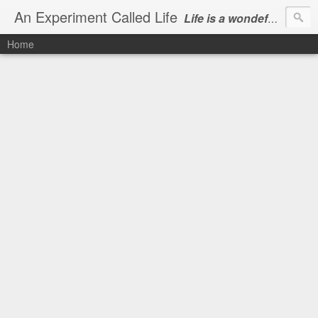
An Experiment Called Life
Life is a wondeful gift, we can show our courtesy by living it
Home