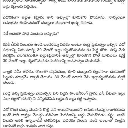
పొతున్నయని గొదవకొచ్చాడు. బాధ, కోపం కలగలిపిన మనసుతో పేరంట్స్ కి ఊల్లొ
ఇళ్లు కట్టాలని నిర్ణయం.
ఎదొరకంగా ఇల్లైతె కట్టాను కాని అప్పుల్లొ కూరుకొని పొయాను. నాన్ననెమో
అనుభవం లెకపొవడంతో డబ్బులు దుభారాగ ఖర్చు చెసాడు.
సరే ఇదంతా సొధి ఎందుకు ఇప్పుడు?
కథకి దీనికి సంబధం ఉంది.ఇందిరమ్మ పథకం అంటూ కెంద్ర ప్రభుత్వం ఇచ్చిన ఎదో
పథకాన్ని పెరు మార్చి 30 వేలతో ఇల్లు కట్టుకొమనడం ఊ పెద్ద జొకు. సాఫ్త్ వెరు
ఉద్యొగం వెలగబెడుతూ ఇల్లుకట్టడానికి అప్పుల్లొ కూరుకొని పొతే మాములు వ్యక్తి
30 వేలతొ ఇల్లు కట్టుకొమనడం పెదరికాన్ని అపహస్యం చెయడమే.
వాల్లకి ఎమీ తెలిదు. రొజంతా కస్తపడటం, కూలి దబ్బులని కల్లు/సారా దుకనంలో
పెట్టడం మాత్రమే వాల్లకి తెలుసు. 30 వేలతో మాజిక్ చెసి ఇల్లుకట్టుకొవడం వల్లకి
తెలుదు.
బుద్ది ఉన్న ప్రభుత్వం చెయల్సిన పని సరైన ఈంజనీరింగ్ ప్లాను వెసి చీపుగా ఇల్లు
ఎలా కట్టలో కనుక్కొని ఎన్నికచెసిన అర్హులకి ఇల్లు కట్టి ఇవ్వడం.
ఎదో కొంత డబ్బు మొహన కొట్టి పని అయిపొయిందని అనుకుంటున్న రాజశెకరుడు
ఇంకో సారి రాష్త్రం మొత్తం నడిచినా పెదరికాన్ని అర్థం చెసుకొవడం కస్టం. ఆకలి
విలువ ఆకలి ఉన్నవాడికే తెలిసినట్టు పెదరికం విలువ వెండి చెంచాతో పుట్టిన
ఆయనకి అర్థం కావడం చాల కష్తం.