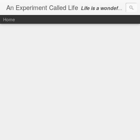
An Experiment Called Life
Life is a wondeful gift, we can show our courtesy by living it
Home