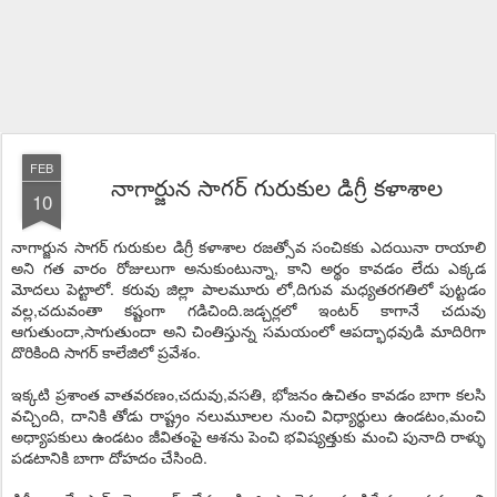
FEB
నాగార్జున సాగర్ గురుకుల డిగ్రీ కళాశాల
10
నాగార్జున సాగర్ గురుకుల డిగ్రీ కళాశాల రజత్సోవ సంచికకు ఎదయినా రాయాలి
అని గత వారం రోజులుగా అనుకుంటున్నా, కాని అర్థం కావడం లేదు ఎక్కడ
మోదలు పెట్టాలో. కరువు జిల్లా పాలమూరు లో,దిగువ మధ్యతరగతిలో పుట్టడం
వల్ల,చదువంతా కష్టంగా గడిచింది.జడ్చర్లలో ఇంటర్ కాగానే చదువు
ఆగుతుందా,సాగుతుందా అని చింతిస్తున్న సమయంలో ఆపద్భాధవుడి మాదిరిగా
దొరికింది సాగర్ కాలేజిలో ప్రవేశం.
ఇక్కటి ప్రశాంత వాతవరణం,చదువు,వసతి, భోజనం ఉచితం కావడం బాగా కలసి
వచ్చింది, దానికి తోడు రాష్ట్రం నలుమూలల నుంచి విధ్యార్థులు ఉండటం,మంచి
అధ్యాపకులు ఉండటం జీవితంపై ఆశను పెంచి భవిష్యత్తుకు మంచి పునాది రాళ్ళు
పడటానికి బాగా దోహదం చేసింది.