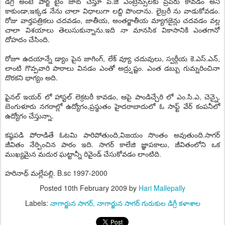
డిగ్రీ అంటే పార్ట్ టైం జాబ్ చేస్తూ పి.జి ఎంట్రెన్సులకు ప్రిపేరు కావడం అని
కాకుండా,ఇక్కడ నేను చాలా విధాలుగా లబ్ది పొందాను. లైబ్రరీ ను వాడుకోవడం.
రోజు వార్తపత్రికలు చదవడం, జాతీయ, అంతర్జాతీయ మ్యాగజైన్లు చదవడం వల్ల
చాలా విశయాలు తెలుసుకున్నాను.ఇది నా మానసిక వికాసానికి ఎంతగానో
దోహదం చేసింది.
రోజూ ఉదయాన్నే డ్యాం పైన జాగింగ్, లేక్ వ్యూ చదువులు, స్వర్గీయ కె.ఎస్.ఎన్,
లాంటి గొవ్పవారి పాఠాలు వినడం ఎంతో అద్ర్షుష్టం. ఎంత డబ్బు గుమ్నరించినా
దొరకని భాగ్యం అది.
ఫైనల్ ఇయర్ లో హాస్టల్ లెక్రటరీ కావడం, ఆపై పాండిచ్చేరి లో ఎం.సి.ఎ, చెన్నై,
బెంగుళూరు నగరాల్లో ఉద్యోగం,ప్రస్థుతం హైదరాబాదులో ఓ సాఫ్ట్ వేర్ కంపనీలో
ఉద్యోగం చేస్తున్నా.
కష్ఠపడి పోరాడితే ఓటమి పారిపోతుంది,విజయం సొంతం అవుతుంది.సాగర్
జీవితం నేర్పించిన పాఠం ఇది. సాగర్ కాలేజి జ్ఞాపకాలు, జీవితంలోని ఒక
ముఖ్యమైన మదుర ఘట్టాన్నీ రివైండ్ చేసుకోవడం లాంటిది.
హరినాథ్ మల్లేపల్లి. B.sc 1997-2000
Posted
10th February 2009
by
Hari Mallepally
Labels:
నాగార్జున సాగర్
నాగార్జున సాగర్ గురుకుల డిగ్రీ కళాశాల